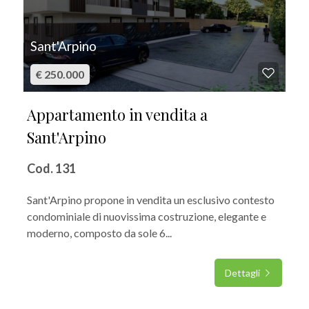
3
Sant'Arpino
4
€ 250.000
5
Appartamento in vendita a
Sant'Arpino
5+
Cod. 131
Altre
Sant'Arpino propone in vendita un esclusivo contesto
opzioni
condominiale di nuovissima costruzione, elegante e
-
moderno, composto da sole 6...
multiscelta
Dettagli
Giardino