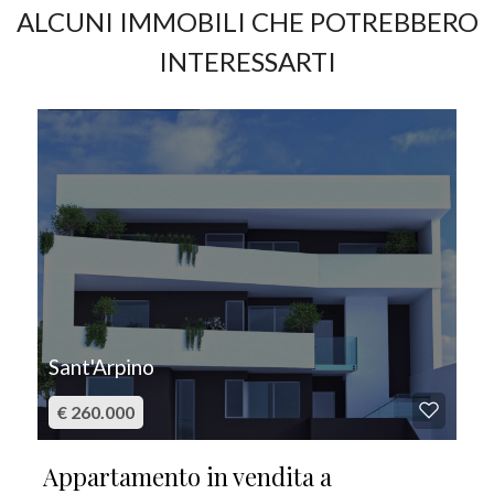
ALCUNI IMMOBILI CHE POTREBBERO
INTERESSARTI
5
IN VENDITA
5+
Bagni
minimi
Qualsiasi
1
Sant'Arpino
€ 260.000
2
Appartamento in vendita a
3