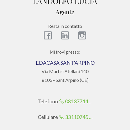
LANDOLFO LUCIA
CONTATTI
Agente
Provincia
Resta in contatto
Comune
Mi trovi presso:
EDACASA SANT'ARPINO
Via Martiri Atellani 140
Tipologia
8103 - Sant'Arpino (CE)
-
multiscelta
Telefono
08137714 ...
Qualsiasi
Cellulare
33110745 ...
Residenziali