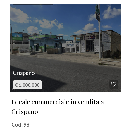
IN VENDITA
Posto auto/Box
Balcone/Terrazzo
Ascensore
Arredato
Nuova costruzione
Crispano
€ 1.000.000
Lusso
Locale commerciale in vendita a
Crispano
Cod. 98