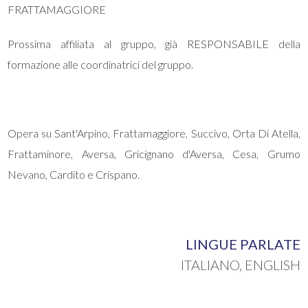
FRATTAMAGGIORE
Prossima affiliata al gruppo, già RESPONSABILE della
formazione alle coordinatrici del gruppo.
Locali
minimi
Opera su Sant'Arpino, Frattamaggiore, Succivo, Orta Di Atella,
Qualsiasi
Frattaminore, Aversa, Gricignano d'Aversa, Cesa, Grumo
Nevano, Cardito e Crispano.
1
2
LINGUE PARLATE
ITALIANO, ENGLISH
3
4