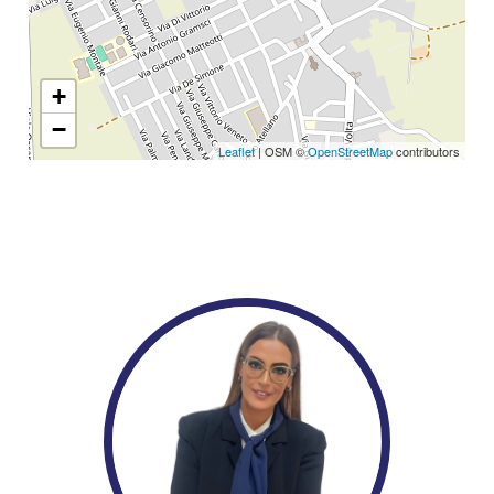
+
−
Leaflet
| OSM ©
OpenStreetMap
contributors