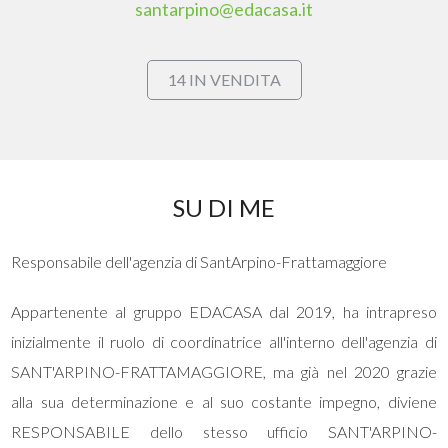
santarpino@edacasa.it
Commerciali
14 IN VENDITA
Terreni
Prezzo
SU DI ME
Responsabile dell'agenzia di SantArpino-Frattamaggiore
Appartenente al gruppo EDACASA dal 2019, ha intrapreso
inizialmente il ruolo di coordinatrice all'interno dell'agenzia di
Totale
SANT'ARPINO-FRATTAMAGGIORE, ma già nel 2020 grazie
mq
alla sua determinazione e al suo costante impegno, diviene
RESPONSABILE dello stesso ufficio SANT'ARPINO-