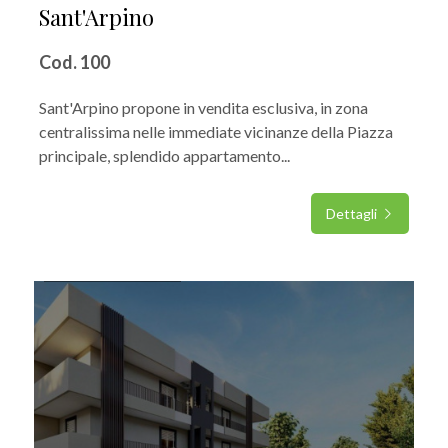
Sant'Arpino
4
Cod. 100
5
Sant'Arpino propone in vendita esclusiva, in zona
centralissima nelle immediate vicinanze della Piazza
5+
principale, splendido appartamento...
Dettagli
Camere
minime
IN VENDITA
Qualsiasi
1
2