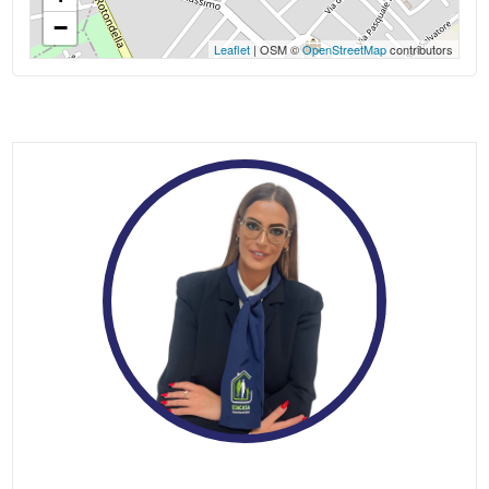
−
Leaflet
| OSM ©
OpenStreetMap
contributors