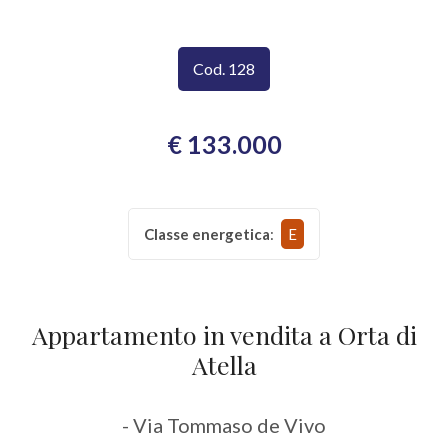
CONTATTI
Provincia
Cod. 128
Comune
€ 133.000
Classe energetica
:
E
Tipologia
-
multiscelta
Appartamento in vendita a Orta di
Atella
Qualsiasi
- Via Tommaso de Vivo
Residenziali