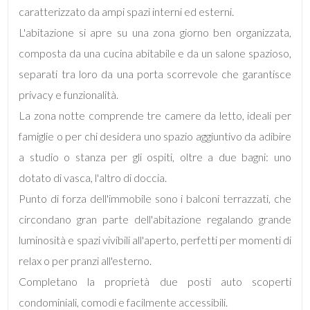
caratterizzato da ampi spazi interni ed esterni.
L'abitazione si apre su una zona giorno ben organizzata,
composta da una cucina abitabile e da un salone spazioso,
separati tra loro da una porta scorrevole che garantisce
Locali
privacy e funzionalità.
minimi
La zona notte comprende tre camere da letto, ideali per
famiglie o per chi desidera uno spazio aggiuntivo da adibire
Qualsiasi
a studio o stanza per gli ospiti, oltre a due bagni: uno
dotato di vasca, l'altro di doccia.
1
Punto di forza dell'immobile sono i balconi terrazzati, che
circondano gran parte dell'abitazione regalando grande
2
luminosità e spazi vivibili all'aperto, perfetti per momenti di
relax o per pranzi all'esterno.
3
Completano la proprietà due posti auto scoperti
condominiali, comodi e facilmente accessibili.
4