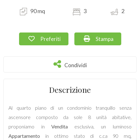
90 mq
3
2
Commerciali
Terreni
Preferiti: Cod. 128
Stampa: Cod. 128
Preferiti
Stampa
Prezzo
Condividi
Condividi
Descrizione
Al quarto piano di un condominio tranquillo senza
Totale
ascensore composto da sole 8 unità abitative,
mq
proponiamo in
Vendita
esclusiva, un luminoso
Appartamento
in ottimo stato di c.ca 90 mq,