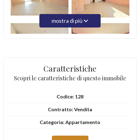
4
mostra di più
5
5+
Caratteristiche
Camere
Scopri le caratteristiche di questo immobile
minime
Qualsiasi
Codice: 128
Contratto: Vendita
1
Categoria: Appartamento
2
Indirizzo: Via Tommaso de Vivo