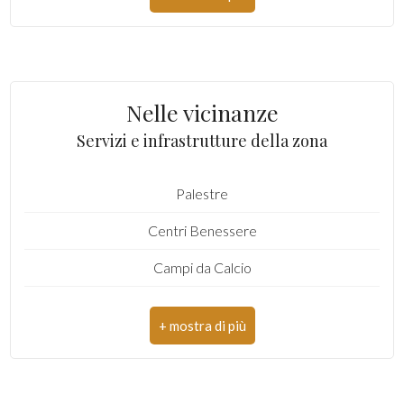
CAP: 81030
4
Comune: Sant'Arpino
Totale mq: 4.300 mq
5
Nelle vicinanze
Mq edificabili: 2.700 mq
Servizi e infrastrutture della zona
5+
Palestre
Camere
minime
Centri Benessere
Campi da Calcio
Qualsiasi
Complessi Sportivi
1
Campi da Tennis
Piste Ciclabili
2