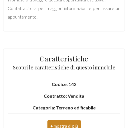
Contattaci ora per maggiori informazioni e per fissare un
5
appuntamento.
5+
Bagni
Caratteristiche
minimi
Scopri le caratteristiche di questo immobile
Qualsiasi
Codice: 142
1
Contratto: Vendita
2
Categoria: Terreno edificabile
Indirizzo: Via Martiri Atellani
3