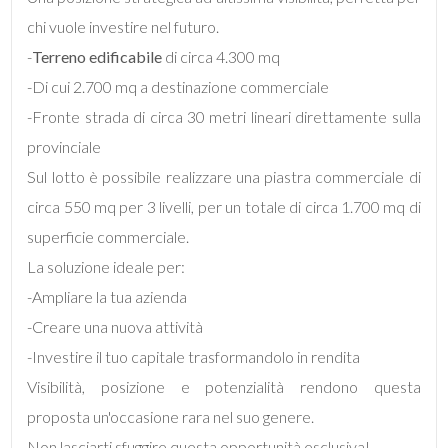
chi vuole investire nel futuro.
-
Terreno edificabile
di circa 4.300 mq
-Di cui 2.700 mq a destinazione commerciale
-Fronte strada di circa 30 metri lineari direttamente sulla
Locali
provinciale
minimi
Sul lotto è possibile realizzare una piastra commerciale di
circa 550 mq per 3 livelli, per un totale di circa 1.700 mq di
Qualsiasi
superficie commerciale.
La soluzione ideale per:
1
-Ampliare la tua azienda
-Creare una nuova attività
2
-Investire il tuo capitale trasformandolo in rendita
3
Visibilità, posizione e potenzialità rendono questa
proposta un'occasione rara nel suo genere.
4
Non lasciarti sfuggire questa opportunità esclusiva!