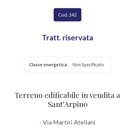
CONTATTI
Provincia
Cod. 142
Comune
Tratt. riservata
Classe energetica
:
Non Specificato
Tipologia
-
Terreno edificabile in vendita a
multiscelta
Sant'Arpino
Qualsiasi
- Via Martiri Atellani
Residenziali