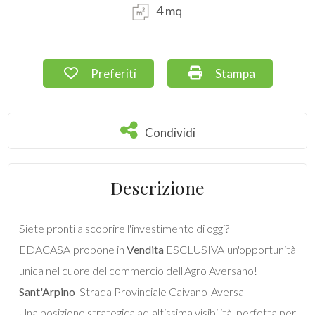
4 mq
Commerciali
Preferiti: Cod. 142
Stampa: Cod. 142
Preferiti
Stampa
Terreni
Prezzo
Condividi
Condividi
Descrizione
Siete pronti a scoprire l'investimento di oggi?
EDACASA propone in
Vendita
ESCLUSIVA un'opportunità
Totale
unica nel cuore del commercio dell'Agro Aversano!
mq
Sant'Arpino
 Strada Provinciale Caivano-Aversa
Una posizione strategica ad altissima visibilità, perfetta per