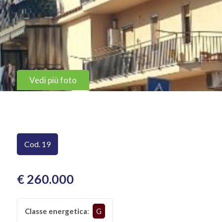
CONTATTI
Provincia
Comune
Vedi più foto
Tipologia
Cod. 19
-
multiscelta
€ 260.000
Qualsiasi
Classe energetica
:
G
Residenziali