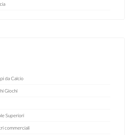
cia
i da Calcio
hi Giochi
o
le Superiori
ri commerciali