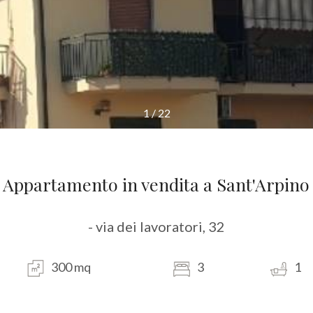
1
/
22
Appartamento in vendita a Sant'Arpino
- via dei lavoratori, 32
300 mq
3
1