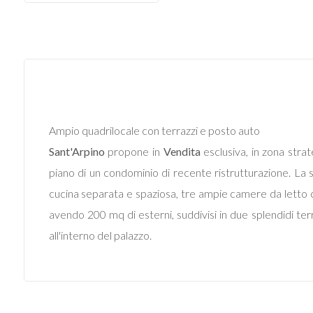
Commerciali
Terreni
Prezzo
Ampio quadrilocale con terrazzi e posto auto
Sant'Arpino
propone in
Vendita
esclusiva, in zona stra
piano di un condominio di recente ristrutturazione. La so
cucina separata e spaziosa, tre ampie camere da letto 
avendo 200 mq di esterni, suddivisi in due splendidi ter
all'interno del palazzo.
Totale
mq