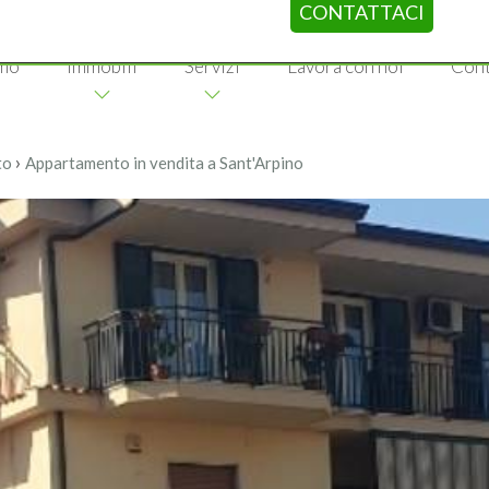
CONTATTACI
amo
Immobili
Servizi
Lavora con noi
Cont
›
to
Appartamento in vendita a Sant'Arpino