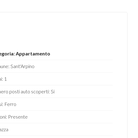
egoria: Appartamento
ne: Sant'Arpino
i: 1
ro posti auto scoperti: Si
si: Ferro
oni: Presente
azza