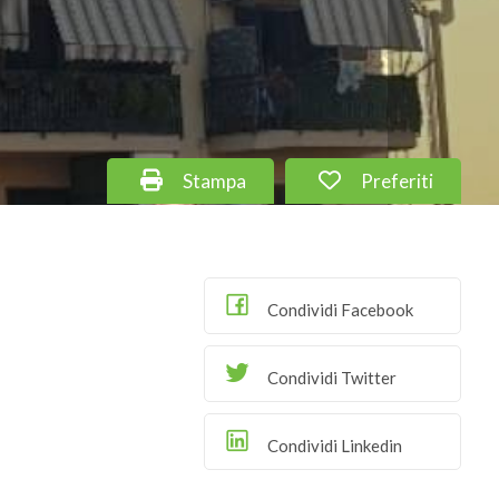
Stampa: Cod. 19
Preferiti: Cod. 1
Stampa
Preferiti
Condividi Facebook
Condividi Twitter
Condividi Linkedin