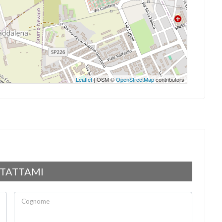
Leaflet
| OSM ©
OpenStreetMap
contributors
TATTAMI
Cognome