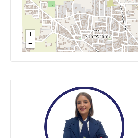
Posto auto/Box
Balcone/Terrazzo
+
Ascensore
−
Arredato
Nuova costruzione
Lusso