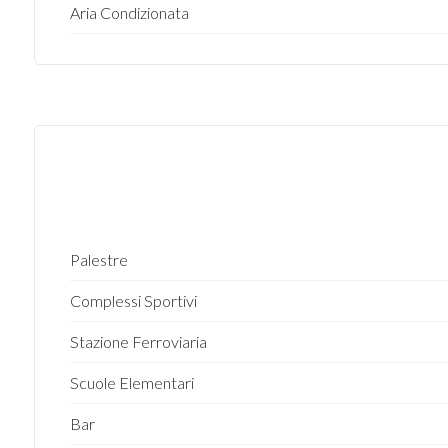
Aria Condizionata
4
5
5+
Camere
minime
Palestre
Complessi Sportivi
Qualsiasi
Stazione Ferroviaria
1
Scuole Elementari
2
Bar