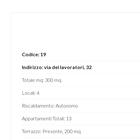
5
5+
Codice: 19
Bagni
minimi
Indirizzo: via dei lavoratori, 32
Totale mq: 300 mq
Qualsiasi
Locali: 4
1
Riscaldamento: Autonomo
2
Appartamenti Totali: 13
Terrazzo: Presente, 200 mq
3