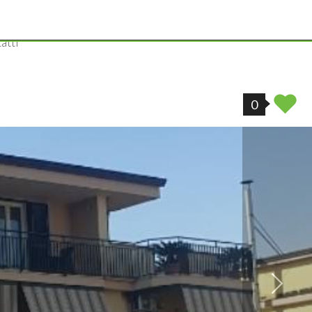
atti
0