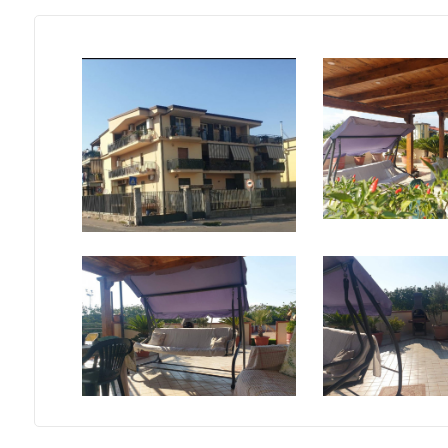
Locali
minimi
Qualsiasi
1
2
3
4