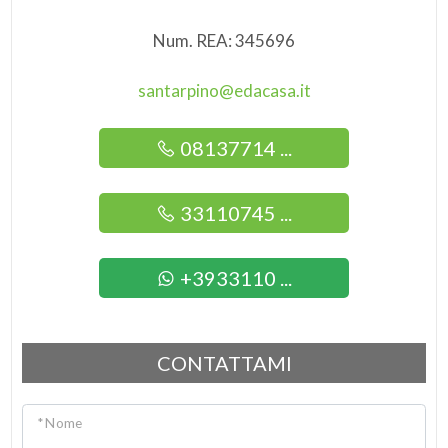
Num. REA: 345696
santarpino@edacasa.it
08137714 ...
33110745 ...
+3933110 ...
CONTATTAMI
* Nome