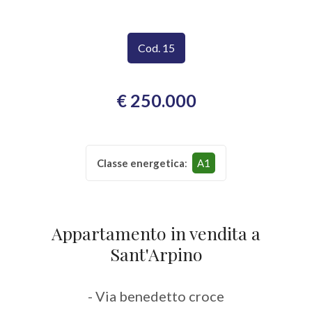
CONTATTI
Provincia
Cod. 15
Comune
€ 250.000
Classe energetica
:
A1
Tipologia
-
multiscelta
Appartamento in vendita a
Sant'Arpino
Qualsiasi
- Via benedetto croce
Residenziali