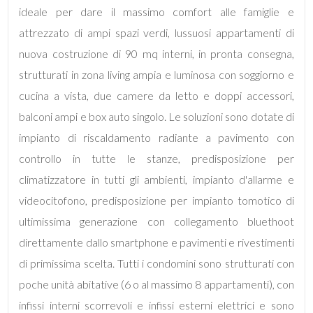
ideale per dare il massimo comfort alle famiglie e
attrezzato di ampi spazi verdi, lussuosi appartamenti di
nuova costruzione di 90 mq interni, in pronta consegna,
strutturati in zona living ampia e luminosa con soggiorno e
Locali
cucina a vista, due camere da letto e doppi accessori,
minimi
balconi ampi e box auto singolo. Le soluzioni sono dotate di
impianto di riscaldamento radiante a pavimento con
Qualsiasi
controllo in tutte le stanze, predisposizione per
climatizzatore in tutti gli ambienti, impianto d'allarme e
1
videocitofono, predisposizione per impianto tomotico di
ultimissima generazione con collegamento bluethoot
2
direttamente dallo smartphone e pavimenti e rivestimenti
di primissima scelta. Tutti i condomini sono strutturati con
3
poche unità abitative (6 o al massimo 8 appartamenti), con
infissi interni scorrevoli e infissi esterni elettrici e sono
4