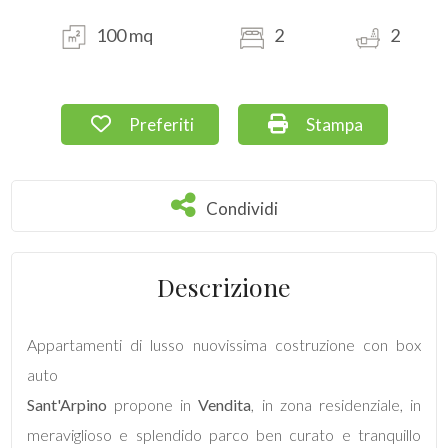
100 mq
2
2
Commerciali
Terreni
Preferiti: Cod. 15
Stampa: Cod. 15
Preferiti
Stampa
Prezzo
Condividi
Condividi
Descrizione
Appartamenti di lusso nuovissima costruzione con box
Totale
auto
mq
Sant'Arpino
propone in
Vendita
, in zona residenziale, in
meraviglioso e splendido parco ben curato e tranquillo