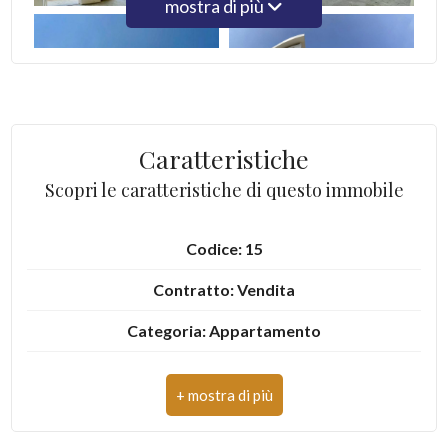
mostra di più
4
5
Caratteristiche
5+
Scopri le caratteristiche di questo immobile
Camere
Codice: 15
minime
Contratto: Vendita
Qualsiasi
Categoria: Appartamento
1
Indirizzo: Via benedetto croce
CAP: 81030
2