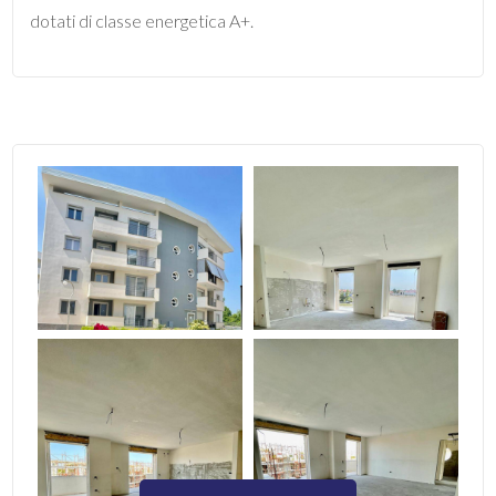
dotati di classe energetica A+.
5
5+
Bagni
minimi
Qualsiasi
1
2
3