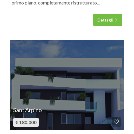
primo piano, completamente ristrutturato...
Dettagli
IN VENDITA
Sant'Arpino
€ 180.000