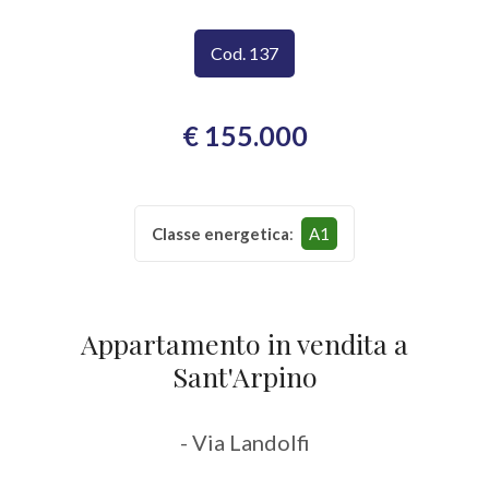
CONTATTI
Provincia
Cod. 137
Comune
€ 155.000
Classe energetica
:
A1
Tipologia
-
Appartamento in vendita a
multiscelta
Sant'Arpino
Qualsiasi
- Via Landolfi
Residenziali