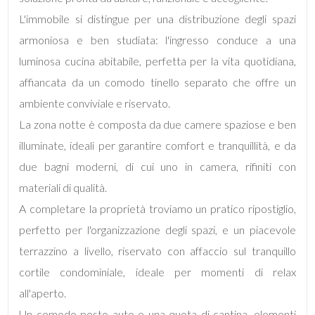
L'immobile si distingue per una distribuzione degli spazi
armoniosa e ben studiata: l'ingresso conduce a una
luminosa cucina abitabile, perfetta per la vita quotidiana,
affiancata da un comodo tinello separato che offre un
Locali
ambiente conviviale e riservato.
minimi
La zona notte è composta da due camere spaziose e ben
illuminate, ideali per garantire comfort e tranquillità, e da
Qualsiasi
due bagni moderni, di cui uno in camera, rifiniti con
materiali di qualità.
1
A completare la proprietà troviamo un pratico ripostiglio,
perfetto per l'organizzazione degli spazi, e un piacevole
2
terrazzino a livello, riservato con affaccio sul tranquillo
3
cortile condominiale, ideale per momenti di relax
all'aperto.
4
Un comodo posto auto e una quota di cantina, elementi