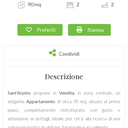
90 mq
2
2
Commerciali
Preferiti: Cod. 137
Stampa: Cod. 137
Preferiti
Stampa
Terreni
Prezzo
Condividi
Condividi
Descrizione
Sant'Arpino
propone in
Vendita
, in zona centrale, un
elegante
Appartamento
di circa 70 mq, situato al primo
Totale
piano, completamente ristrutturato con gusto e
mq
attenzione ai dettagli, ideale per chi è alla ricerca di una
soluzione pronta da abitare, funzionale e accogliente.