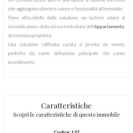
che aggiungono ulteriore valore e funzionalità all'immobile.
5
Fiore all'occhiello della soluzione, un lastrico solare al
secondo piano, della stessa metratura dell'
Appartamento
,
5+
di esclusiva proprietà.
Una soluzione raffinata, curata e pronta da vivere,
Bagni
perfetta sia come abitazione principale che come
minimi
investimento.
Qualsiasi
1
Caratteristiche
2
Scopri le caratteristiche di questo immobile
3
Codice: 137