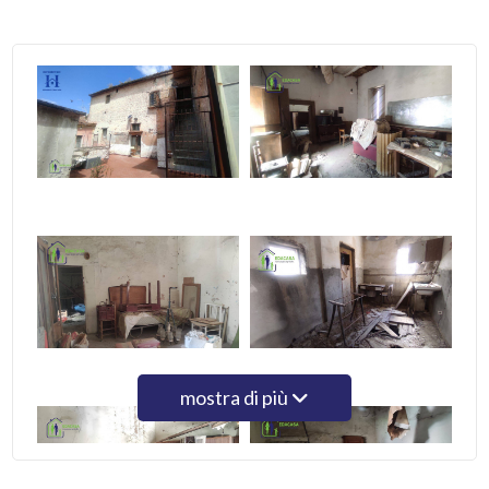
5
5+
Bagni
minimi
Qualsiasi
1
mostra di più
2
3