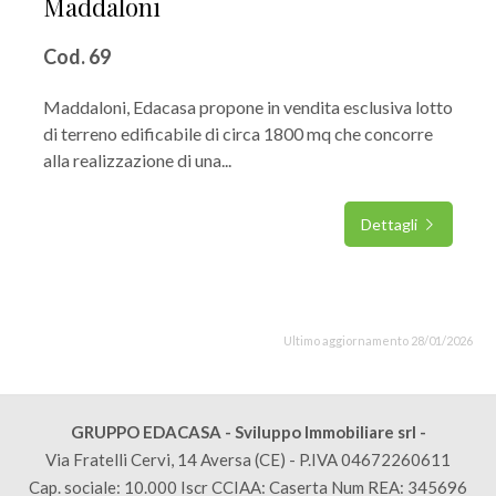
Maddaloni
Cod. 69
Maddaloni, Edacasa propone in vendita esclusiva lotto
di terreno edificabile di circa 1800 mq che concorre
alla realizzazione di una...
Dettagli
Ultimo aggiornamento 28/01/2026
GRUPPO EDACASA - Sviluppo Immobiliare srl -
Via Fratelli Cervi, 14 Aversa (CE) - P.IVA 04672260611
Cap. sociale: 10.000 Iscr CCIAA: Caserta Num REA: 345696