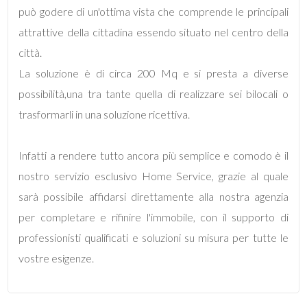
può godere di un'ottima vista che comprende le principali
attrattive della cittadina essendo situato nel centro della
città.
La soluzione è di circa 200 Mq e si presta a diverse
Locali
possibilità,una tra tante quella di realizzare sei bilocali o
minimi
trasformarli in una soluzione ricettiva.
Qualsiasi
Infatti a rendere tutto ancora più semplice e comodo è il
nostro servizio esclusivo Home Service, grazie al quale
1
sarà possibile affidarsi direttamente alla nostra agenzia
per completare e rifinire l'immobile, con il supporto di
2
professionisti qualificati e soluzioni su misura per tutte le
vostre esigenze.
3
4