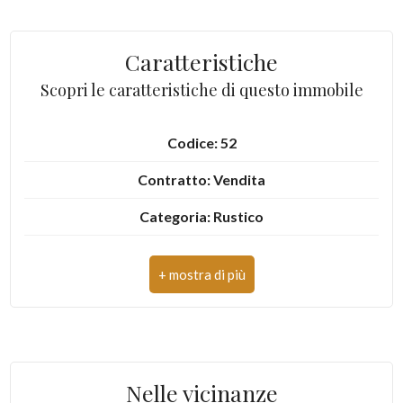
4
Caratteristiche
Scopri le caratteristiche di questo immobile
5
5+
Codice: 52
Contratto: Vendita
Camere
Categoria: Rustico
minime
Indirizzo: via Francesco D'Assisi
Qualsiasi
CAP: 81024
1
Comune: Maddaloni
Totale mq: 200 mq
2
Nelle vicinanze
Locali: 6