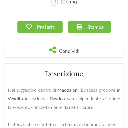
200 mq
Commerciali
Preferiti: Cod. 52
Stampa: Cod. 52
Preferiti
Stampa
Terreni
Condividi
Condividi
Prezzo
Descrizione
Nel suggestivo centro di
Maddaloni
, Edacasa propone in
Vendita
in esclusiva
Rustico
semindipendente di primo
Totale
Novecento completamente da ristrutturare.
mq
L'intero stabile è dotato di un terrazzo panoramico dove si