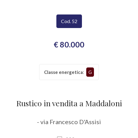
CONTATTI
Provincia
Cod. 52
Comune
€ 80.000
Classe energetica
:
G
Tipologia
-
multiscelta
Rustico in vendita a Maddaloni
Qualsiasi
- via Francesco D'Assisi
Residenziali