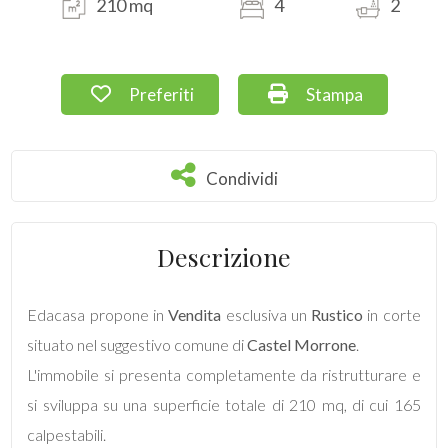
210 mq
4
2
Commerciali
Preferiti: Cod. 64
Stampa: Cod. 64
Preferiti
Stampa
Terreni
Condividi
Condividi
Prezzo
Descrizione
Edacasa propone in
Vendita
esclusiva un
Rustico
in corte
situato nel suggestivo comune di
Castel Morrone
.
Totale
L'immobile si presenta completamente da ristrutturare e
mq
si sviluppa su una superficie totale di 210 mq, di cui 165
calpestabili.