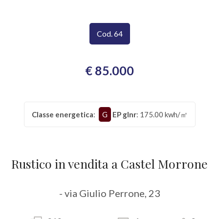
CONTATTI
Provincia
Cod. 64
Comune
€ 85.000
Classe energetica
:
G
EP glnr
: 175.00 kwh/㎡
Tipologia
-
Rustico in vendita a Castel Morrone
multiscelta
Qualsiasi
- via Giulio Perrone, 23
Residenziali