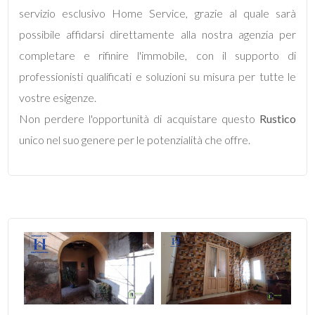
servizio esclusivo Home Service, grazie al quale sarà
possibile affidarsi direttamente alla nostra agenzia per
5
completare e rifinire l'immobile, con il supporto di
professionisti qualificati e soluzioni su misura per tutte le
5+
vostre esigenze.
Non perdere l'opportunità di acquistare questo
Rustico
Bagni
unico nel suo genere per le potenzialità che offre.
minimi
Qualsiasi
1
2
3