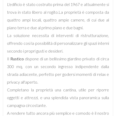
L'edificio è stato costruito prima del 1967 e attualmente si
trova in stato libero al rogito.La proprietà è composta da
quattro ampi locali, quattro ampie camere, di cui due al
piano terra e due al primo piano e due bagni.
Locali
La soluzione necessita di interventi di ristrutturazione,
minimi
offrendo così la possibilità di personalizzare gli spazi interni
secondo i propri gusti e desideri.
Qualsiasi
Il
Rustico
dispone di un bellissimo giardino privato di circa
300 mq, con un secondo ingresso indipendente dalla
1
strada adiacente, perfetto per godersi momenti di relax e
privacy all'aperto.
2
Completano la proprietà una cantina, utile per riporre
oggetti e attrezzi, e una splendida vista panoramica sulla
3
campagna circostante.
A rendere tutto ancora più semplice e comodo è il nostro
4