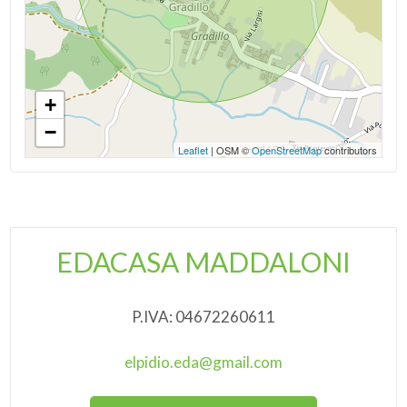
+
−
Leaflet
| OSM ©
OpenStreetMap
contributors
EDACASA MADDALONI
P.IVA: 04672260611
elpidio.eda@gmail.com