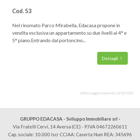
Cod. 53
Nel rinomato Parco Mirabella, Edacasa propone in
vendita esclusiva un appartamento su due livelli al 4° e
5° piano.Entrando dal portoncino...
Dettagli
Ultimo aggiornamento 12/02/2025
GRUPPO EDACASA - Sviluppo Immobiliare srl -
Via Fratelli Cervi, 14 Aversa (CE) - P.IVA 04672260611
Cap. sociale: 10.000 Iscr CCIAA: Caserta Num REA: 345696