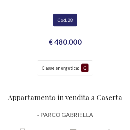
CONTATTI
Provincia
Cod. 28
Comune
€ 480.000
Classe energetica
:
G
Tipologia
-
Appartamento in vendita a Caserta
multiscelta
Qualsiasi
- PARCO GABRIELLA
Residenziali