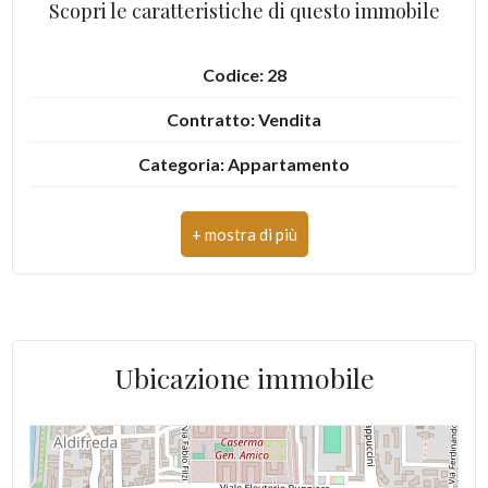
Scopri le caratteristiche di questo immobile
4
Codice: 28
5
Contratto: Vendita
Categoria: Appartamento
5+
Indirizzo: PARCO GABRIELLA
Camere
CAP: 81100
minime
Comune: Caserta
Qualsiasi
Totale mq: 170 mq
Ubicazione immobile
Camere: 3
1
Bagni: 2
2
Locali: 4