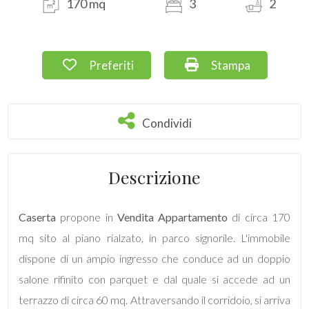
170 mq
3
2
Commerciali
Preferiti: Cod. 28
Stampa: Cod. 28
Preferiti
Stampa
Terreni
Condividi
Condividi
Prezzo
Descrizione
Caserta
propone in
Vendita
Appartamento
di circa 170
mq sito al piano rialzato, in parco signorile. L'immobile
Totale
dispone di un ampio ingresso che conduce ad un doppio
mq
salone rifinito con parquet e dal quale si accede ad un
terrazzo di circa 60 mq. Attraversando il corridoio, si arriva