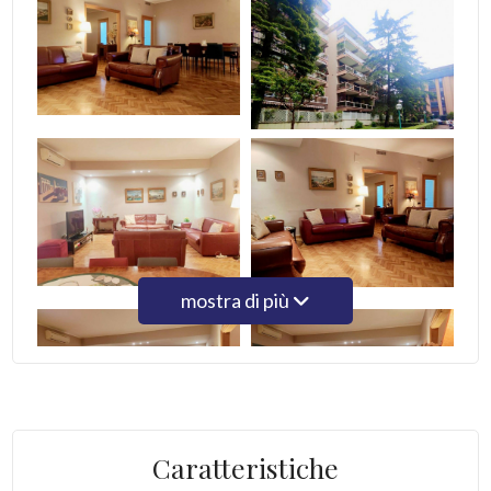
5
5+
Bagni
minimi
Qualsiasi
mostra di più
1
2
Caratteristiche
3