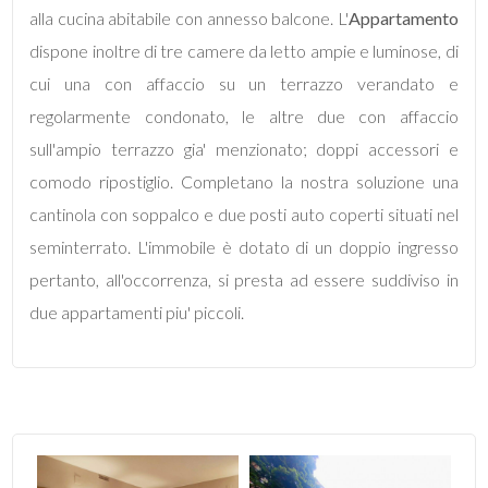
alla cucina abitabile con annesso balcone. L'
Appartamento
dispone inoltre di tre camere da letto ampie e luminose, di
cui una con affaccio su un terrazzo verandato e
regolarmente condonato, le altre due con affaccio
Locali
sull'ampio terrazzo gia' menzionato; doppi accessori e
minimi
comodo ripostiglio. Completano la nostra soluzione una
cantinola con soppalco e due posti auto coperti situati nel
Qualsiasi
seminterrato. L'immobile è dotato di un doppio ingresso
pertanto, all'occorrenza, si presta ad essere suddiviso in
1
due appartamenti piu' piccoli.
2
3
4