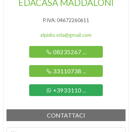
EDACASA MADDALONI
Posto auto/Box
Parquet
P.IVA: 04672260611
Balcone/Terrazzo
elpidio.eda@gmail.com
Ascensore
08235267 ...
Arredato
33110738 ...
Nuova costruzione
Lusso
+3933110 ...
CONTATTACI