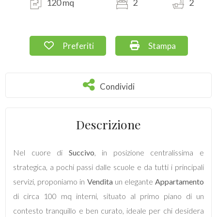
120 mq
2
2
Commerciali
Preferiti: Cod. 141
Stampa: Cod. 141
Preferiti
Stampa
Terreni
Condividi
Condividi
Prezzo
Descrizione
Nel cuore di
Succivo
, in posizione centralissima e
strategica, a pochi passi dalle scuole e da tutti i principali
Totale
servizi, proponiamo in
Vendita
un elegante
Appartamento
mq
di circa 100 mq interni, situato al primo piano di un
contesto tranquillo e ben curato, ideale per chi desidera