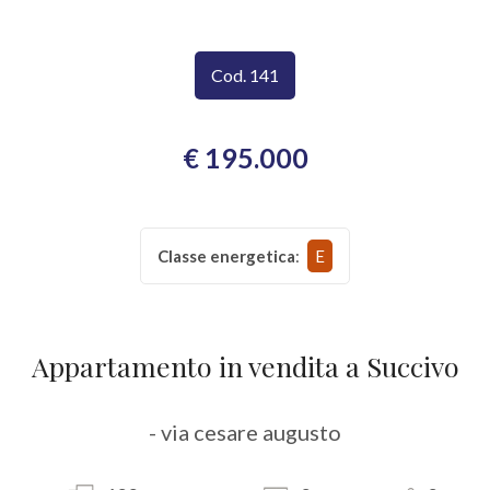
CONTATTI
Provincia
Cod. 141
Comune
€ 195.000
Classe energetica
:
E
Tipologia
-
Appartamento in vendita a Succivo
multiscelta
Qualsiasi
- via cesare augusto
Residenziali