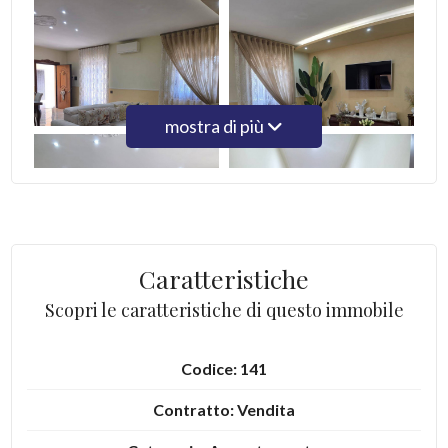
4
5
mostra di più
5+
Camere
minime
Caratteristiche
Qualsiasi
Scopri le caratteristiche di questo immobile
1
Codice: 141
Contratto: Vendita
2