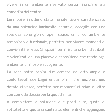
vivere in un ambiente riservato senza rinunciare alla
comodità del centro.
L'immobile, in ottimo stato manutentivo e caratterizzato
da una splendida luminosità naturale, accoglie con una
Locali
spaziosa zona giorno open space, un unico ambiente
minimi
armonioso e funzionale, perfetto per vivere momenti di
convivialità e relax. Gli spazi interni risultano ben distribuiti
Qualsiasi
e valorizzati da una piacevole esposizione che rende ogni
ambiente luminoso e accogliente.
1
La zona notte ospita due camere da letto ampie e
confortevoli, due bagni, entrambi rifiniti e funzionali: uno
2
dotato di vasca, perfetto per momenti di relax, e l'altro
con comoda doccia per la quotidianità.
3
A completare la soluzione due posti auto, quota di
sottotetto e quota di cantinato, elementi che aggiungono
4