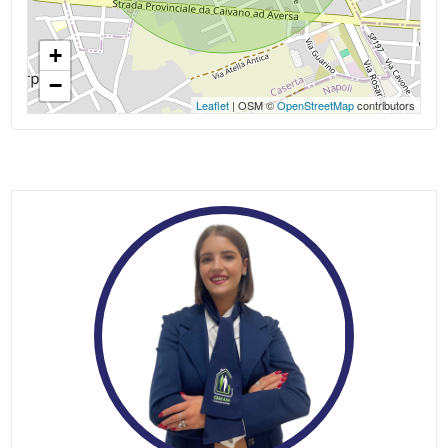
Centri commerciali
Uffici comunali
+
−
Leaflet
| OSM ©
OpenStreetMap
contributors